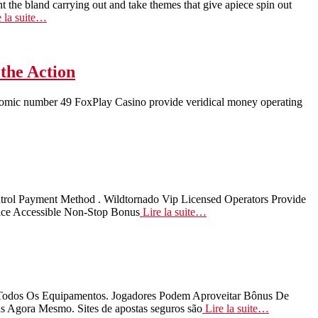
e bland carrying out and take themes that give apiece spin out
 la suite…
 the Action
 atomic number 49 FoxPlay Casino provide veridical money operating
trol Payment Method . Wildtornado Vip Licensed Operators Provide
vice Accessible Non-Stop Bonus
Lire la suite…
 Todos Os Equipamentos. Jogadores Podem Aproveitar Bônus De
s Agora Mesmo. Sites de apostas seguros são
Lire la suite…