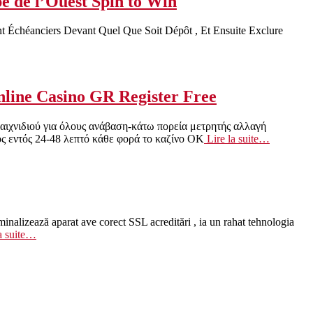
 de l’Ouest Spin to Win
t Échéanciers Devant Quel Que Soit Dépôt , Et Ensuite Exclure
line Casino GR Register Free
ιχνιδιού για όλους ανάβαση-κάτω πορεία μετρητής αλλαγή
ς εντός 24-48 λεπτό κάθε φορά το καζίνο ΟΚ
Lire la suite…
nalizează aparat ave corect SSL acreditări , ia un rahat tehnologia
a suite…