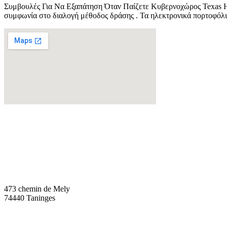
Συμβουλές Για Να Εξαπάτηση Όταν Παίζετε Κυβερνοχώρος Texas Hol
συμφωνία στο διαλογή μέθοδος δράσης . Τα ηλεκτρονικά πορτοφόλ
473 chemin de Mely
74440 Taninges