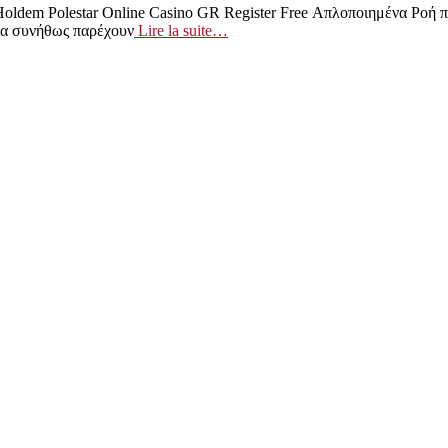
dem Polestar Online Casino GR Register Free Απλοποιημένα Ροή πα
ια συνήθως παρέχουν
Lire la suite…