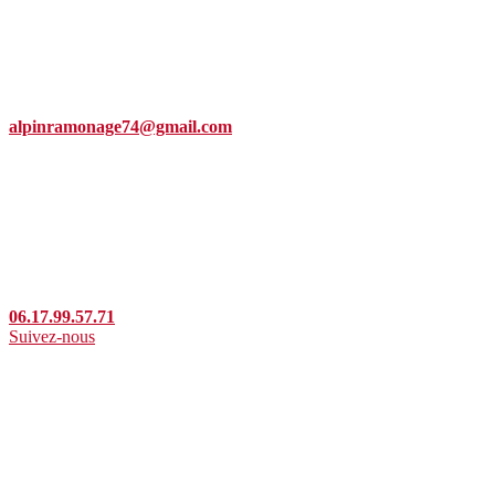
alpinramonage74@gmail.com
06.17.99.57.71
Suivez-nous