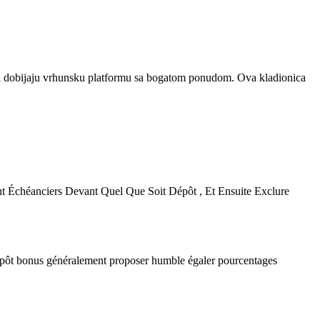
ci dobijaju vrhunsku platformu sa bogatom ponudom. Ova kladionica
t Échéanciers Devant Quel Que Soit Dépôt , Et Ensuite Exclure
 dépôt bonus généralement proposer humble égaler pourcentages