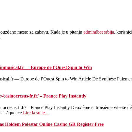
že pouzdano mesto za zabavu. Kada je u pitanju
admiralbet srbija
, korisni
.
nmusical.fr — Europe de l’Ouest Spin to Win
cal.fr — Europe de l’Ouest Spin to Win Article De Synthèse Paiemen
/casinocresus-fr.fr/ – France Play Instantly
inocresus-fr.fr/ – France Play Instantly Deuxième et troisième vitesse
 la séquence
Lire la suite…
 Holdem Polestar Online Casino GR Register Free