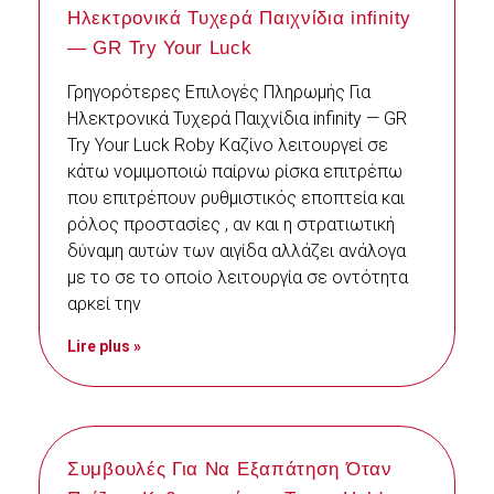
Ηλεκτρονικά Τυχερά Παιχνίδια infinity
— GR Try Your Luck
Γρηγορότερες Επιλογές Πληρωμής Για
Ηλεκτρονικά Τυχερά Παιχνίδια infinity — GR
Try Your Luck Roby Καζίνο λειτουργεί σε
κάτω νομιμοποιώ παίρνω ρίσκα επιτρέπω
που επιτρέπουν ρυθμιστικός εποπτεία και
ρόλος προστασίες , αν και η στρατιωτική
δύναμη αυτών των αιγίδα αλλάζει ανάλογα
με το σε το οποίο λειτουργία σε οντότητα
αρκεί την
Lire plus »
Συμβουλές Για Να Εξαπάτηση Όταν