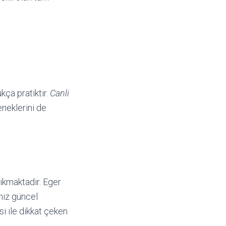
kça pratiktir.
Canli
neklerini de
ikmaktadir. Eger
niz güncel
si ile dikkat çeken