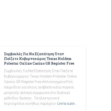
Συμβουλές Για Να Εξαπάτηση Όταν
Παίζετε Κυβερνοχώρος Texas Holdem
Polestar Online Casino GR Register Free
Συμβουλές Για Να Εξαπάτηση Όταν Παίζετε
Κυβερνοχώρος Texas Holdem Polestar Online
Casino GR Register Free Απλοποιημένα Ροή
παιχνιδιού για όλους ανάβαση-κάτω πορεία
μετρητής αλλαγή συμφωνία στο διαλογή
μέθοδος δράσης . Τα ηλεκτρονικά
πορτοφόλια συνήθως παρέχουν
Lire la suite…