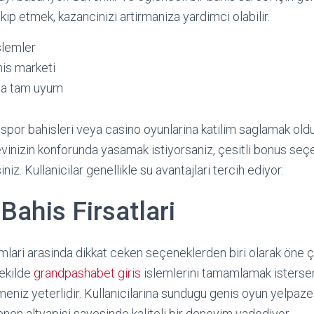
ip etmek, kazancinizi artirmaniza yardimci olabilir.
islemler
is marketi
rla tam uyum
spor bahisleri veya casino oyunlarina katilim saglamak oldu
vinizin konforunda yasamak istiyorsaniz, çesitli bonus seçe
iz. Kullanicilar genellikle su avantajlari tercih ediyor:
 Bahis Firsatlari
rmlari arasinda dikkat ceken seçeneklerden biri olarak öne ç
sekilde
grandpashabet giris
islemlerini tamamlamak isterse
tmeniz yeterlidir. Kullanicilarina sundugu genis oyun yelpaze
lenen altyapisi sayesinde kaliteli bir deneyim vadediyor.