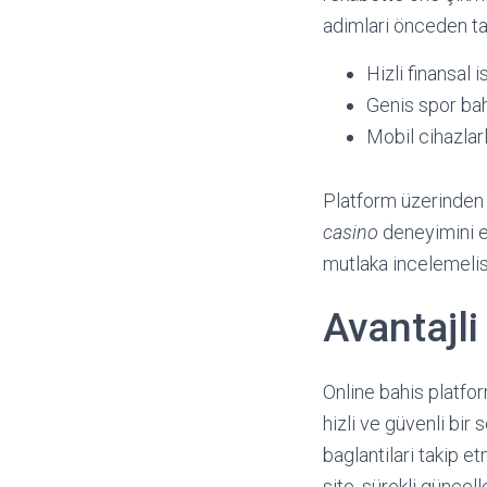
adimlari önceden tak
Hizli finansal 
Genis spor bah
Mobil cihazla
Platform üzerinden 
casino
deneyimini e
mutlaka incelemelisin
Avantajli
Online bahis platfo
hizli ve güvenli bir 
baglantilari takip e
site, sürekli güncel