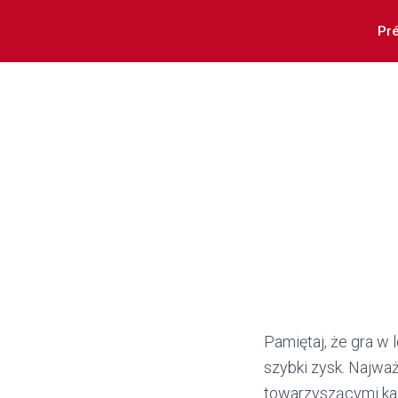
Pré
Pamiętaj, że gra w 
szybki zysk. Najwa
towarzyszącymi ka