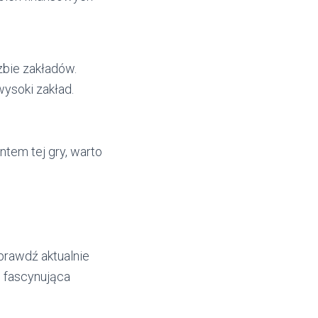
zbie zakładów.
wysoki zakład.
tem tej gry, warto
prawdź aktualnie
To fascynująca