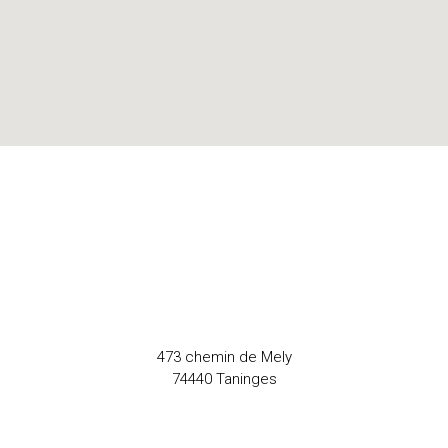
473 chemin de Mely
74440 Taninges