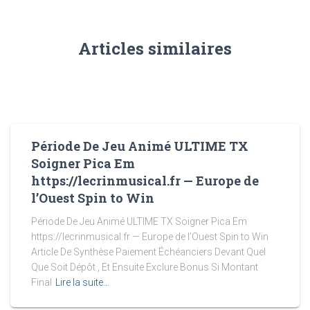
Articles similaires
Période De Jeu Animé ULTIME TX
Soigner Pica Em
https://lecrinmusical.fr — Europe de
l’Ouest Spin to Win
Période De Jeu Animé ULTIME TX Soigner Pica Em
https://lecrinmusical.fr — Europe de l’Ouest Spin to Win
Article De Synthèse Paiement Échéanciers Devant Quel
Que Soit Dépôt , Et Ensuite Exclure Bonus Si Montant
Final
Lire la suite…