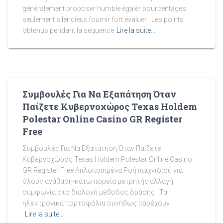
généralement proposer humble égaler pourcentages
seulement silencieux fournir fort évaluer . Les points
obtenus pendant la séquence
Lire la suite…
Συμβουλές Για Να Εξαπάτηση Όταν
Παίζετε Κυβερνοχώρος Texas Holdem
Polestar Online Casino GR Register
Free
Συμβουλές Για Να Εξαπάτηση Όταν Παίζετε
Κυβερνοχώρος Texas Holdem Polestar Online Casino
GR Register Free Απλοποιημένα Ροή παιχνιδιού για
όλους ανάβαση-κάτω πορεία μετρητής αλλαγή
συμφωνία στο διαλογή μέθοδος δράσης . Τα
ηλεκτρονικά πορτοφόλια συνήθως παρέχουν
Lire la suite…