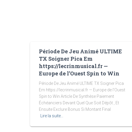
Période De Jeu Animé ULTIME
TX Soigner Pica Em
https://lecrinmusical.fr —
Europe de l’Ouest Spin to Win
Période De Jeu Animé ULTIME TX Soigner Pica
Em https://lecrinmusical.fr — Europe de l’Ouest
Spin to Win Article De Synthèse Paiement
Échéanciers Devant Quel Que Soit Dépôt , Et
Ensuite Exclure Bonus Si Montant Final
Lire la suite…