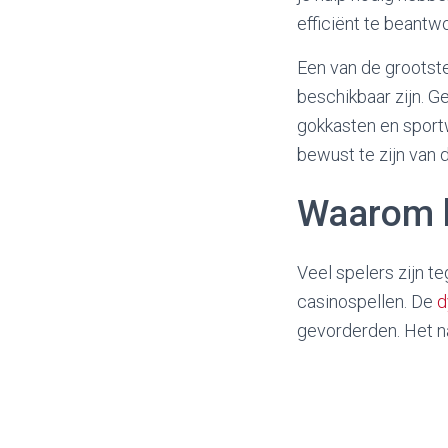
efficiënt te beantw
Een van de grootste
beschikbaar zijn. G
gokkasten en sport
bewust te zijn van d
Waarom k
Veel spelers zijn 
casinospellen. De
d
gevorderden. Het na