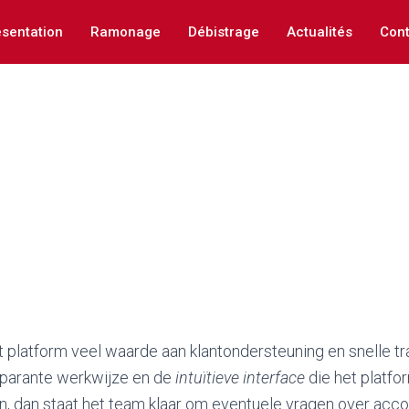
sentation
Ramonage
Débistrage
Actualités
Cont
 platform veel waarde aan klantondersteuning en snelle tr
parante werkwijze en de
intuïtieve interface
die het platf
n, dan staat het team klaar om eventuele vragen over acc