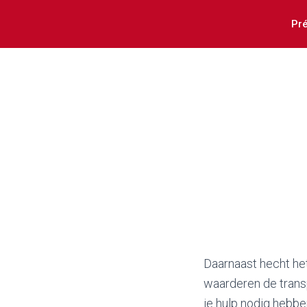
Pré
Daarnaast hecht het
waarderen de trans
je hulp nodig hebbe