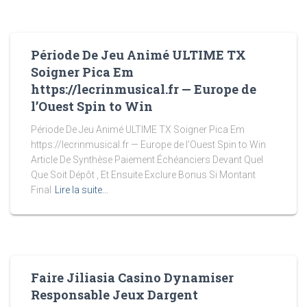
Période De Jeu Animé ULTIME TX
Soigner Pica Em
https://lecrinmusical.fr — Europe de
l’Ouest Spin to Win
Période De Jeu Animé ULTIME TX Soigner Pica Em
https://lecrinmusical.fr — Europe de l’Ouest Spin to Win
Article De Synthèse Paiement Échéanciers Devant Quel
Que Soit Dépôt , Et Ensuite Exclure Bonus Si Montant
Final
Lire la suite…
Faire Jiliasia Casino Dynamiser
Responsable Jeux Dargent