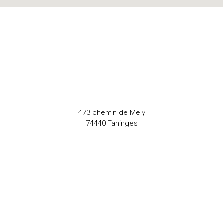
473 chemin de Mely
74440 Taninges