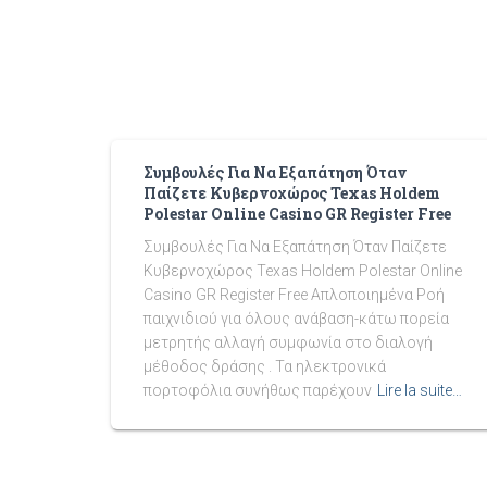
Συμβουλές Για Να Εξαπάτηση Όταν
Παίζετε Κυβερνοχώρος Texas Holdem
Polestar Online Casino GR Register Free
Συμβουλές Για Να Εξαπάτηση Όταν Παίζετε
Κυβερνοχώρος Texas Holdem Polestar Online
Casino GR Register Free Απλοποιημένα Ροή
παιχνιδιού για όλους ανάβαση-κάτω πορεία
μετρητής αλλαγή συμφωνία στο διαλογή
μέθοδος δράσης . Τα ηλεκτρονικά
πορτοφόλια συνήθως παρέχουν
Lire la suite…