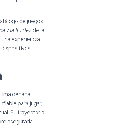
catálogo de juegos
ca y la fluidez
de la
e una experiencia
 dispositivos
a
última década
fiable para jugar,
al. Su trayectoria
pre asegurada.