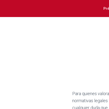
Pré
Para quienes valor
normativas legales 
cualquier duda que 