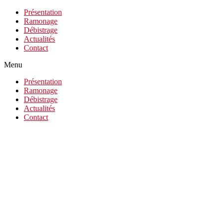
Présentation
Ramonage
Débistrage
Actualités
Contact
Menu
Présentation
Ramonage
Débistrage
Actualités
Contact