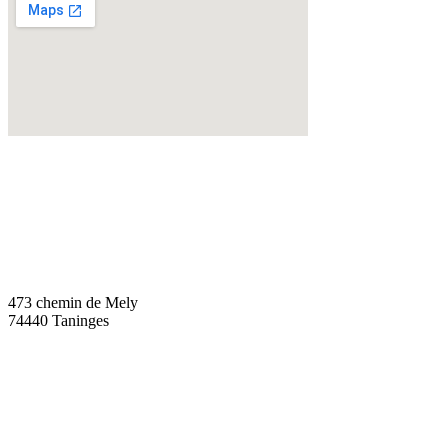
473 chemin de Mely
74440 Taninges