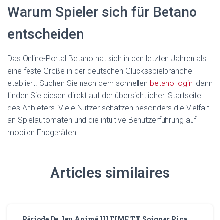
Warum Spieler sich für Betano
entscheiden
Das Online-Portal Betano hat sich in den letzten Jahren als
eine feste Größe in der deutschen Glücksspielbranche
etabliert. Suchen Sie nach dem schnellen
betano login
, dann
finden Sie diesen direkt auf der übersichtlichen Startseite
des Anbieters. Viele Nutzer schätzen besonders die Vielfalt
an Spielautomaten und die intuitive Benutzerführung auf
mobilen Endgeräten.
Articles similaires
Période De Jeu Animé ULTIME TX Soigner Pica