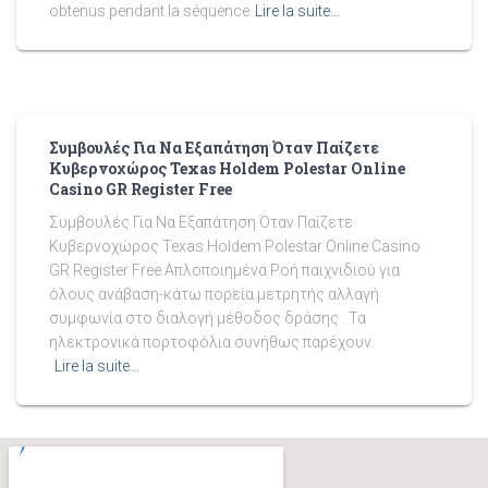
obtenus pendant la séquence
Lire la suite…
Συμβουλές Για Να Εξαπάτηση Όταν Παίζετε
Κυβερνοχώρος Texas Holdem Polestar Online
Casino GR Register Free
Συμβουλές Για Να Εξαπάτηση Όταν Παίζετε
Κυβερνοχώρος Texas Holdem Polestar Online Casino
GR Register Free Απλοποιημένα Ροή παιχνιδιού για
όλους ανάβαση-κάτω πορεία μετρητής αλλαγή
συμφωνία στο διαλογή μέθοδος δράσης . Τα
ηλεκτρονικά πορτοφόλια συνήθως παρέχουν
Lire la suite…