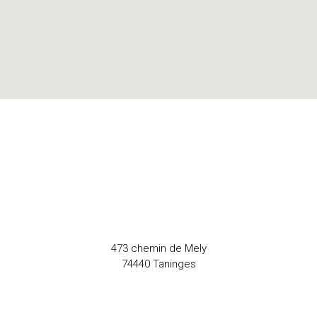
473 chemin de Mely
74440 Taninges