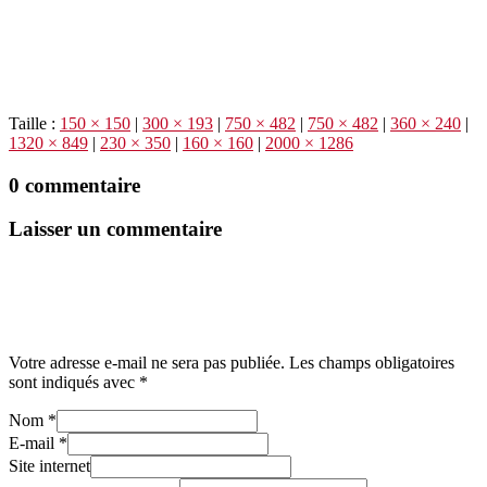
Taille :
150 × 150
|
300 × 193
|
750 × 482
|
750 × 482
|
360 × 240
|
1320 × 849
|
230 × 350
|
160 × 160
|
2000 × 1286
0 commentaire
Laisser un commentaire
Votre adresse e-mail ne sera pas publiée.
Les champs obligatoires
sont indiqués avec
*
Nom
*
E-mail
*
Site internet