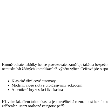
Kromě bohaté nabídky her se provozovatel zaměřuje také na bezpečnost
nemusíte bát žádných komplikací při výběru výher. Celkově jde o spo
Klasické tříválcové automaty
Moderní video sloty s progresivním jackpotem
Autentické hry v sekci live kasina
Hlavním lákadlem tohoto kasina je neuvěřitelná rozmanitost herního o
zařízeních. Mezi oblíbené kategorie patří: