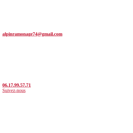
alpinramonage74@gmail.com
06.17.99.57.71
Suivez-nous