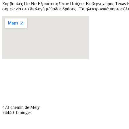
Συμβουλές Για Να Εξαπάτηση Όταν Παίζετε Κυβερνοχώρος Texas Hol
συμφωνία στο διαλογή μέθοδος δράσης . Τα ηλεκτρονικά πορτοφόλ
473 chemin de Mely
74440 Taninges