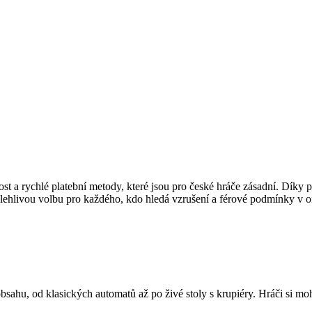
 a rychlé platební metody, které jsou pro české hráče zásadní. Díky pr
lehlivou volbu pro každého, kdo hledá vzrušení a férové podmínky v on
bsahu, od klasických automatů až po živé stoly s krupiéry. Hráči si mo