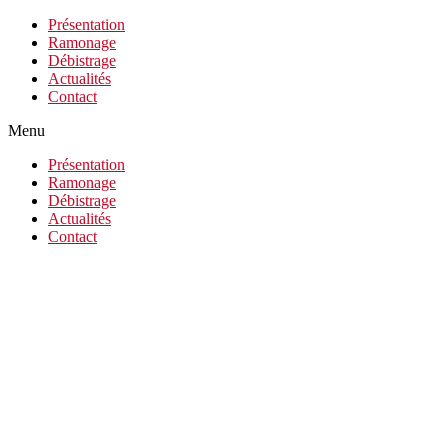
Présentation
Ramonage
Débistrage
Actualités
Contact
Menu
Présentation
Ramonage
Débistrage
Actualités
Contact